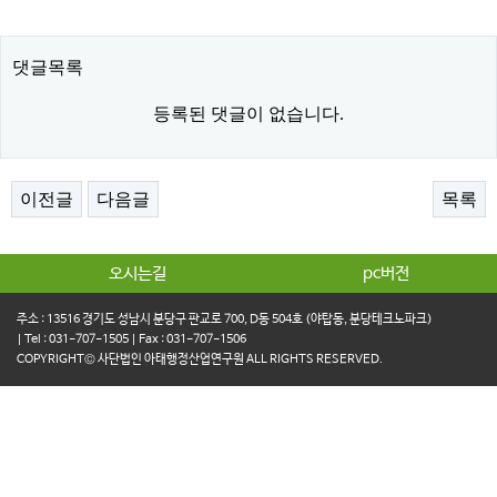
댓글목록
등록된 댓글이 없습니다.
이전글
다음글
목록
오시는길
pc버전
주소 : 13516 경기도 성남시 분당구 판교로 700, D동 504호 (야탑동, 분당테크노파크)
| Tel : 031-707-1505 | Fax : 031-707-1506
COPYRIGHT© 사단법인 아태행정산업연구원 ALL RIGHTS RESERVED.