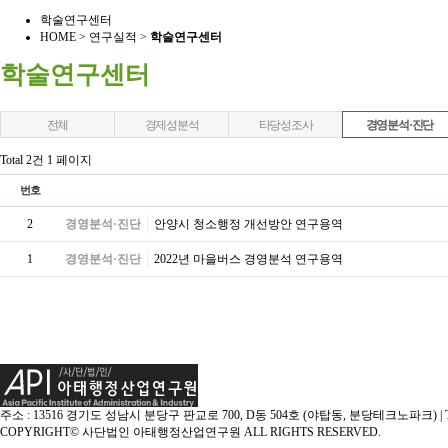
학술연구센터
HOME > 연구실적 >
학술연구센터
학술연구센터
전체
경제성분석
타당성조사
경영분석·진단
Total 2건
1 페이지
번호
2
경영분석·진단
안양시 청소행정 개선방안 연구용역
1
경영분석·진단
2022년 마을버스 경영분석 연구용역
주소 : 13516 경기도 성남시 분당구 판교로 700, D동 504호 (야탑동, 분당테크노파크) | Tel : 031-
COPYRIGHT© 사단법인 아태행정산업연구원 ALL RIGHTS RESERVED.