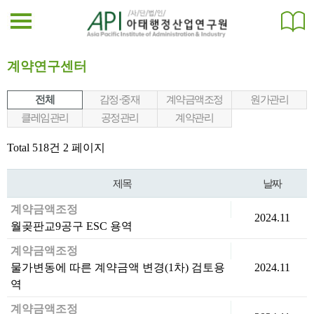
계약연구센터
전체
감정·중재
계약금액조정
원가관리
클레임관리
공정관리
계약관리
Total 518건
2 페이지
제목
날짜
계약금액조정
2024.11
월곶판교9공구 ESC 용역
계약금액조정
물가변동에 따른 계약금액 변경(1차) 검토용
2024.11
역
계약금액조정