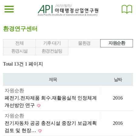
환경연구센터
전체
기후·대기
물환경
자원순환
환경시설
환경컨설팅
Total 13건
1 페이지
제목
날짜
자원순환
폐전기.전자제품 회수.재활용실적 인정체계
2016
개선방안 연구
자원순환
전기자동차 공공 충전시설 중장기 보급계획
2016
검토 및 현장…