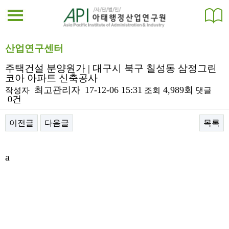
산업연구센터
주택건설 분양원가 | 대구시 북구 칠성동 삼정그린
코아 아파트 신축공사
최고관리자
17-12-06 15:31
4,989회
작성자
조회
댓글
0건
이전글
다음글
목록
본문
a