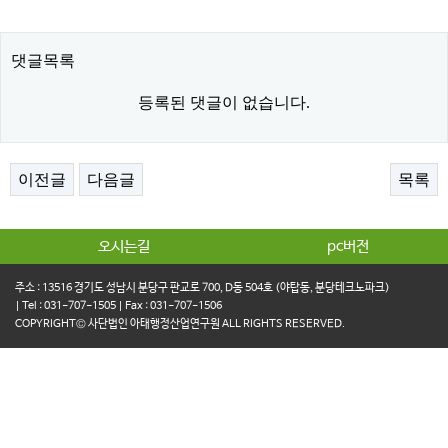
댓글목록
등록된 댓글이 없습니다.
이전글
다음글
목록
오시는길
pc버전
주소 : 13516 경기도 성남시 분당구 판교로 700, D동 504호 (야탑동, 분당테크노파크)
| Tel : 031-707-1505 | Fax : 031-707-1506
COPYRIGHT© 사단법인 아태행정산업연구원 ALL RIGHTS RESERVED.