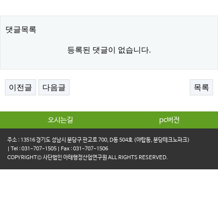
댓글목록
등록된 댓글이 없습니다.
이전글
다음글
목록
오시는길
pc버전
주소 : 13516 경기도 성남시 분당구 판교로 700, D동 504호 (야탑동, 분당테크노파크)
| Tel : 031-707-1505 | Fax : 031-707-1506
COPYRIGHT© 사단법인 아태행정산업연구원 ALL RIGHTS RESERVED.